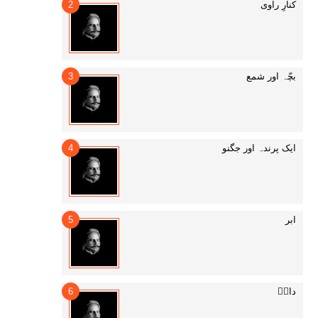
کنارِ راوی
بچّہ اور شمع
ایک پرندہ اور جگنو
ابر
داغؔ