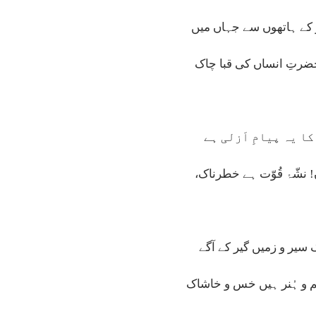
 کے ہاتھوں سے جہاں میں
حضرتِ انساں کی قبا چاک
 کا یہ پیامِ اَزلی ہے
 نشّۂ قُوّت ہے خطرناک،
سیر و زمیں گیر کے آگے
لم و ہُنر ہیں خس و خاشاک