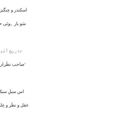
اسکندر و چنگیز
سَو بار ہوئی 
تاریخِ اُمَم
’صاحب نظَراں!
اس سیلِ سبک 
عقل و نظَر و عِ