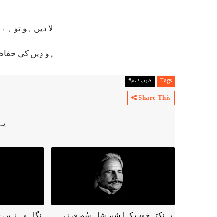
لا دیں ہو تو ہے 
ہو دِیں کی حفاظت
Tags
ضرب کلیم#
Share This
یہ
یہ نکتہ خوب کہا شیر شاہ سُوری نے
نگاہ وہ نہیں ج