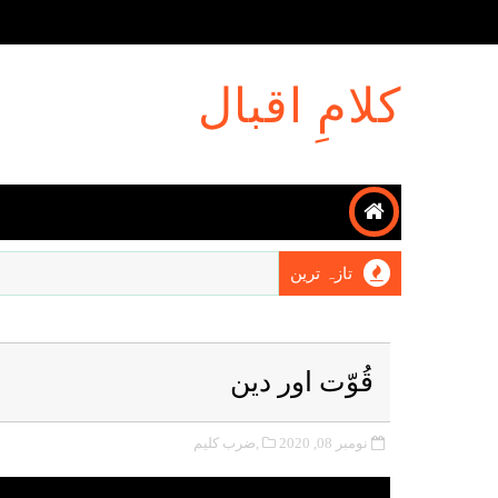
کلامِ اقبال
تازہ ترین
قُوّت اور دین
نومبر 08, 2020
,ضرب کلیم