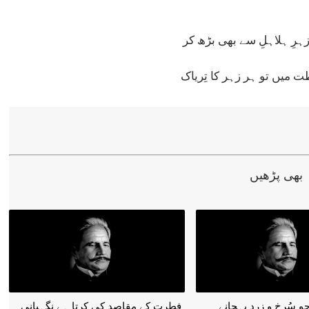
زہرِ ہلاہلِ سے بھی بڑھ کر
 میں تو ہر زہر کا تِریاک
 بھی پڑھیں
و سُرخ و زرد پہچانے
فطرت کے مقاصد کی کرتا ہے نِگہبانی