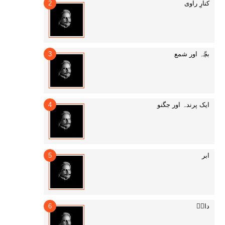
کنارِ راوی
بچّہ اور شمع
ایک پرندہ اور جگنو
ابر
داغؔ