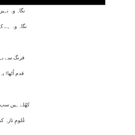
نگاہ وہ نہیں
نگاہ وہ ہے کہ
فرنگ سے بہ
قدم اُٹھا! ی
کھُلے ہیں سب ک
عُلومِ تازہ 