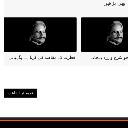
 بھی پڑھیں
و سُرخ و زرد پہچانے
فطرت کے مقاصد کی کرتا ہے نِگہبانی
قدیم تر اشاعت