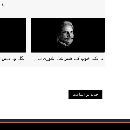
یہ
یہ نکتہ خوب کہا شیر شاہ سُوری نے
نگاہ وہ نہیں ج
جدید تر اشاعت