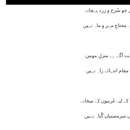
 جو سُرخ و زرد پہچانے
 محتاجِ مہر و ماہ نہیں
ت آگے ہے منزلِ مومن
ہ مقام انتہائے راہ نہیں
ے لیے غَربیوں کے میخانے
کی سرمستیاں گُناہ نہیں