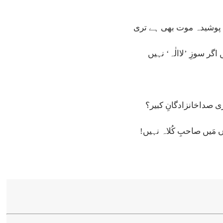
پوشیدہ موت بھی ہے تری
اگر سوزِ ’لاالٰہ‘ نہیں
ی صداخانزادگانِ کبیر؟
 مَیں صاحبِ کُلاہ نہیں!