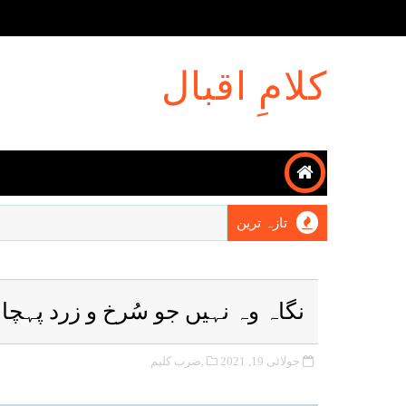
کلامِ اقبال
تازہ ترین
نگاہ وہ نہیں جو سُرخ و زرد پہچان
جولائی 19, 2021
,ضرب کلیم