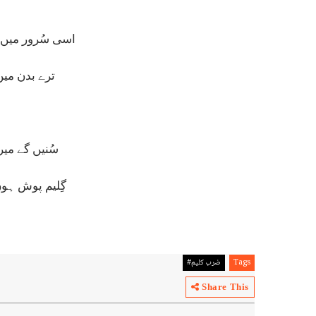
اسی سُرور میں 
ترے بدن میں 
سُنیں گے میر
گِلیم پوش ہوں
Tags
ضرب کلیم#
Share This