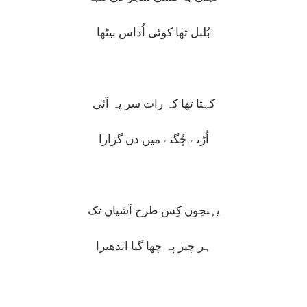
بُلبل تھا کوئی اُداس بیٹھا
کہتا تھا کہ رات سر پہ آئی
اُڑنے چُگنے میں دن گزارا
پہنچوں کِس طرح آشیاں تک
ہر چیز پہ چھا گیا اندھیرا