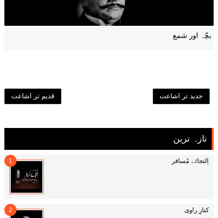
بچّہ اور شمع
جدید تر اشاعت
قدیم تر اشاعت
تازہ ترین
اِلتجائے مُسافر
کنارِ راوی