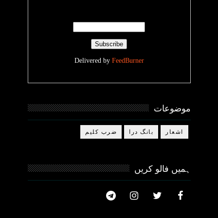
Delivered by
FeedBurner
موضوعات
اشعار
بانگ درا
ضرب کلیم
ہمیں فالو کریں