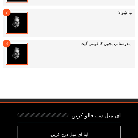
نیا شِوالا
ہندوستانی بچوں کا قومی گیت
ای میل سے فالو کریں
اپنا ای میل درج کریں: