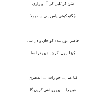
سُن کر بُلبل کی آہ و زاری
جُگنو کوئی پاس ہی سے بولا
حاضر ہُوں مدد کو جان و دل سے
کِیڑا ہوں اگرچہ مَیں ذرا سا
کیا غم ہے جو رات ہے اندھیری
مَیں راہ میں روشنی کروں گا