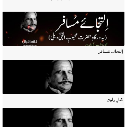
اِلتجائے مُسافر
کنارِ راوی