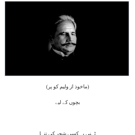
(ماخوذ از ولیم کو پر)
بچوں کے لیے
ٹہنی پہ کسی شجر کی تنہا