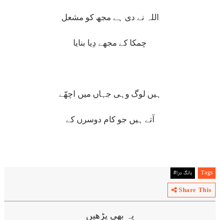
اللہ نے دی ہے مجھ کو مشعل
چمکا کے مجھے دِیا بنایا
ہیں لوگ وہی جہاں میں اچھّے
آتے ہیں جو کام دوسرں کے
Tags
بانگ درا#
Share This
یہ بھی پڑھیں