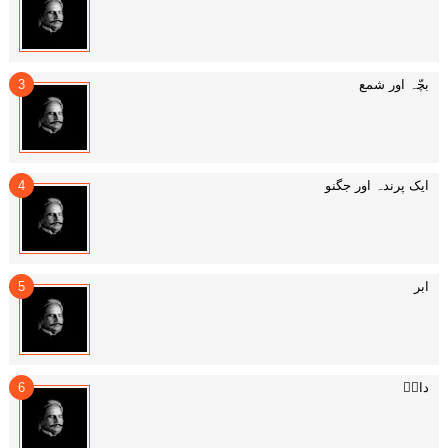
بچّہ اور شمع
ایک پرندہ اور جگنو
ابر
داغؔ