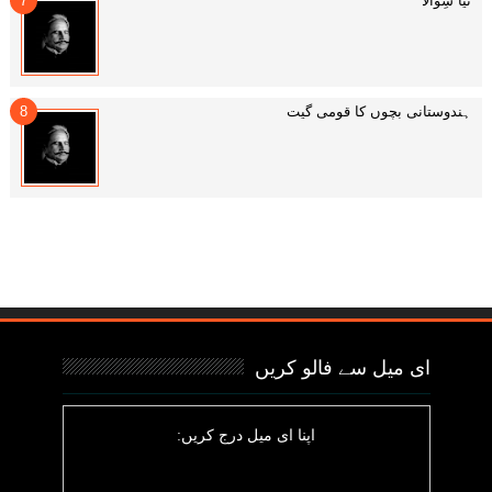
نیا شِوالا
ہندوستانی بچوں کا قومی گیت
ای میل سے فالو کریں
اپنا ای میل درج کریں: