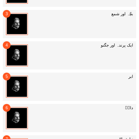
بچّہ اور شمع
ایک پرندہ اور جگنو
ابر
داغؔ