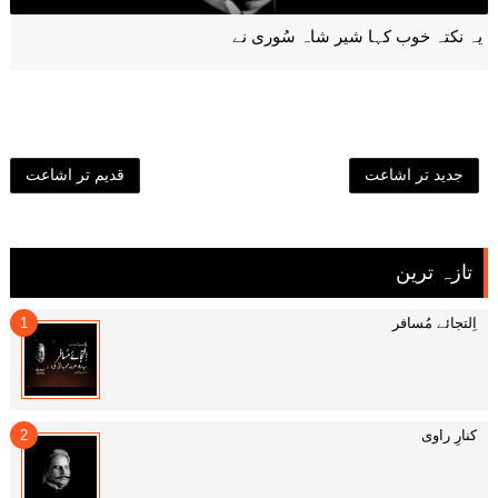
یہ نکتہ خوب کہا شیر شاہ سُوری نے
جدید تر اشاعت
قدیم تر اشاعت
تازہ ترین
اِلتجائے مُسافر
کنارِ راوی