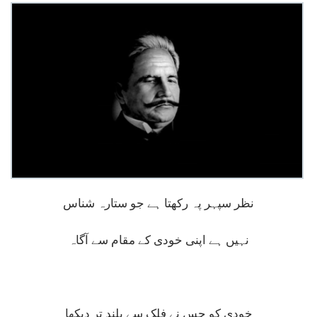
نظر سپہر پہ رکھتا ہے جو ستارہ شناس
نہیں ہے اپنی خودی کے مقام سے آگاہ
خودی کو جس نے فلک سے بلند تر دیکھا