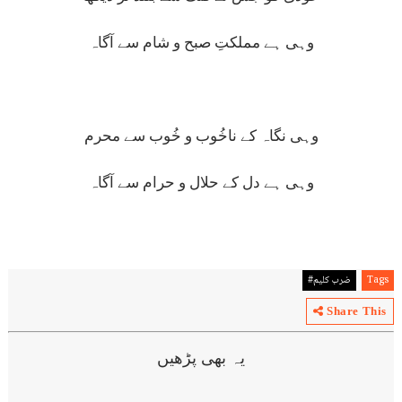
وہی ہے مملکتِ صبح و شام سے آگاہ
وہی نگاہ کے ناخُوب و خُوب سے محرم
وہی ہے دل کے حلال و حرام سے آگاہ
Tags
ضرب کلیم#
Share This
یہ بھی پڑھیں