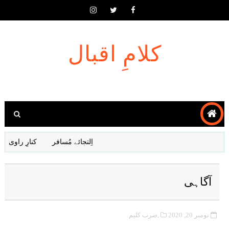
کلامِ اقبال
اِلتجائے مُسافر
کنارِ راوی
آگاہی
نومبر 20, 2020
,ضرب کلیم