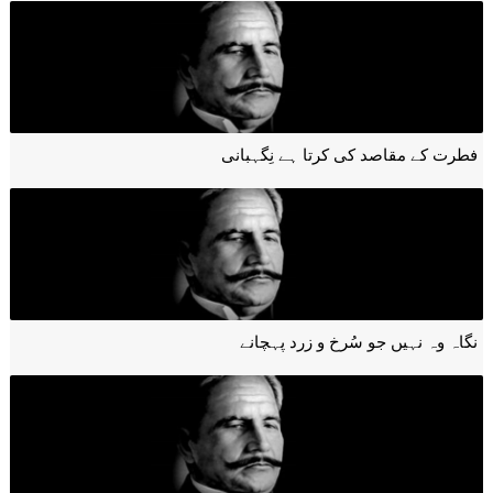
فطرت کے مقاصد کی کرتا ہے نِگہبانی
نگاہ وہ نہیں جو سُرخ و زرد پہچانے