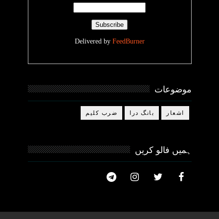
Delivered by
FeedBurner
موضوعات
اشعار
بانگ درا
ضرب کلیم
ہمیں فالو کریں