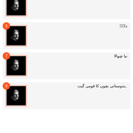
داغؔ
نیا شِوالا
ہندوستانی بچوں کا قومی گیت