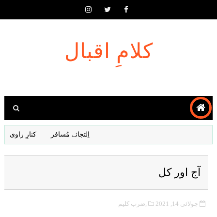
کلامِ اقبال
اِلتجائے مُسافر
کنارِ راوی
ب
آج اور کل
جولائی 14, 2021
,ضرب کلیم