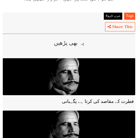
Tags
ضرب کلیم#
Share This
یہ بھی پڑھیں
فطرت کے مقاصد کی کرتا ہے نِگہبانی