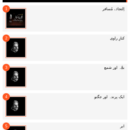
اِلتجائے مُسافر
کنارِ راوی
بچّہ اور شمع
ایک پرندہ اور جگنو
ابر