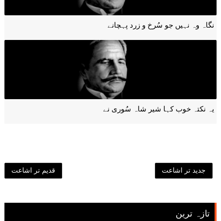
نگاہ وہ نہیں جو سُرخ و زرد پہچانے
یہ نکتہ خوب کہا شیر شاہ سُوری نے
جدید تر اشاعت
قدیم تر اشاعت
تازہ ترین