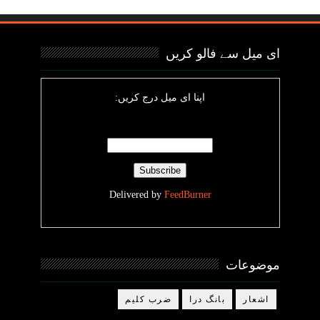
ای میل سے فالو کریں
اپنا ای میل درج کریں:
Delivered by
FeedBurner
موضوعات
اشعار
بانگ درا
ضرب کلیم