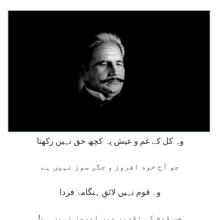
وہ کل کے غم و عیش پہ کچھ حق نہیں رکھتا
جو آج خود افروز و جگر سوز نہیں ہے
وہ قوم نہیں لائقِ ہنگامۂ فردا
جس قوم کی تقدیر میں امروز نہیں ہے!