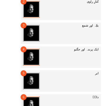
کنارِ راوی
بچّہ اور شمع
ایک پرندہ اور جگنو
ابر
داغؔ